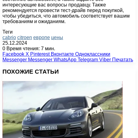
интересующие вас вопросы продавцу. Также
рекомендуется провести тест-драйв перед покупкой,
чтобы убедиться, что автомобиль соответствует вашим
требованиям и ожиданиям.
Теги
cabrio
citroen
европе
цены
25.12.2024
0
Время чтения: 7 мин.
Facebook
X
Pinterest
Вконтакте
Одноклассники
Messenger
Messenger
WhatsApp
Telegram
Viber
Печатать
ПОХОЖИЕ СТАТЬИ