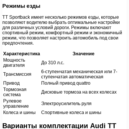
Режимы езды
TT Sportback имеет несколько режимов езды, которые
позволяют водителю выбрать оптимальные настройки
для различных условий дороги. Режимы включают
спортивный режим, комфортный режим и экономичный
режим, что позволяет настроить автомобиль под свои
предпочтения.
Характеристика
Значение
Мощность
До 310 л.с.
двигателя
6-ступенчатая механическая или 7-
Трансмиссия
ступенчатая автоматическая
Привод
Полный привод quattro
Тормозная
Дисковые тормоза на всех колесах
система
Рулевое
Электроусилитель руля
управление
Колеса и шины
Спортивные колеса и шины
Варианты комплектации Audi TT