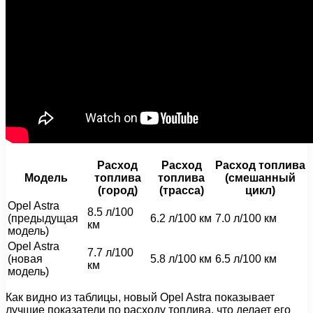
Расход
Расход
Расход топлива
Модель
топлива
топлива
(смешанный
(город)
(трасса)
цикл)
Opel Astra
8.5 л/100
(предыдущая
6.2 л/100 км
7.0 л/100 км
км
модель)
Opel Astra
7.7 л/100
(новая
5.8 л/100 км
6.5 л/100 км
км
модель)
Как видно из таблицы, новый Opel Astra показывает
лучшие показатели по расходу топлива, что делает его