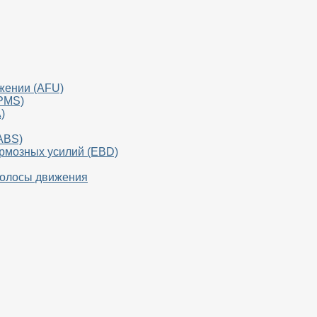
жении (AFU)
TPMS)
)
ABS)
ормозных усилий (EBD)
полосы движения