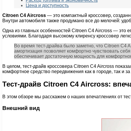
Расход топлива и экономичность
Цена и доступность
Citroen C4 Aircross
— это компактный кроссовер, созданны
Внутри автомобиля также продумано все до мелочей: удо
Одна из главных особенностей Citroen C4 Aircross — эт
условиями. Благодаря высокому клиренсу кроссовер легко
Во время тест-драйва было заметно, что Citroen C4
амортизация позволяет комфортно чувствовать себя к
обеспечивает достаточную мощность для комфортног
В целом, тест-драйв кроссовера Citroen C4 Aircross пока
комфортное средство передвижения как в городе, так и за
Тест-драйв Citroen C4 Aircross: впе
В этом обзоре мы расскажем о наших впечатлениях от тест
Внешний вид