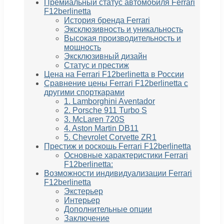
Премиальный статус автомобиля Ferrari
F12berlinetta
История бренда Ferrari
Эксклюзивность и уникальность
Высокая производительность и
мощность
Эксклюзивный дизайн
Статус и престиж
Цена на Ferrari F12berlinetta в России
Сравнение цены Ferrari F12berlinetta с
другими спорткарами
1. Lamborghini Aventador
2. Porsche 911 Turbo S
3. McLaren 720S
4. Aston Martin DB11
5. Chevrolet Corvette ZR1
Престиж и роскошь Ferrari F12berlinetta
Основные характеристики Ferrari
F12berlinetta:
Возможности индивидуализации Ferrari
F12berlinetta
Экстерьер
Интерьер
Дополнительные опции
Заключение