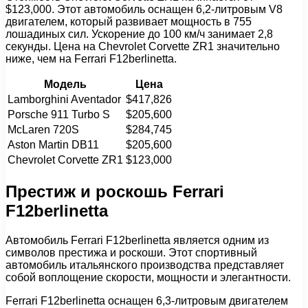
$123,000. Этот автомобиль оснащен 6,2-литровым V8
двигателем, который развивает мощность в 755
лошадиных сил. Ускорение до 100 км/ч занимает 2,8
секунды. Цена на Chevrolet Corvette ZR1 значительно
ниже, чем на Ferrari F12berlinetta.
Модель
Цена
Lamborghini Aventador
$417,826
Porsche 911 Turbo S
$205,600
McLaren 720S
$284,745
Aston Martin DB11
$205,600
Chevrolet Corvette ZR1
$123,000
Престиж и роскошь Ferrari
F12berlinetta
Автомобиль Ferrari F12berlinetta является одним из
символов престижа и роскоши. Этот спортивный
автомобиль итальянского производства представляет
собой воплощение скорости, мощности и элегантности.
Ferrari F12berlinetta оснащен 6,3-литровым двигателем