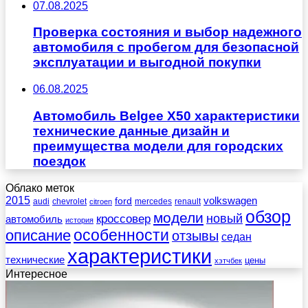
07.08.2025
Проверка состояния и выбор надежного
автомобиля с пробегом для безопасной
эксплуатации и выгодной покупки
06.08.2025
Автомобиль Belgee X50 характеристики
технические данные дизайн и
преимущества модели для городских
поездок
Облако меток
2015
ford
volkswagen
audi
chevrolet
mercedes
renault
citroen
обзор
модели
новый
кроссовер
автомобиль
история
описание
особенности
отзывы
седан
характеристики
технические
цены
хэтчбек
Интересное