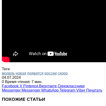
Теги
модель
новая
появится
россии
скоро
04.07.2024
0
Время чтения: 7 мин.
Facebook
X
Pinterest
Вконтакте
Одноклассники
Messenger
Messenger
WhatsApp
Telegram
Viber
Печатать
ПОХОЖИЕ СТАТЬИ