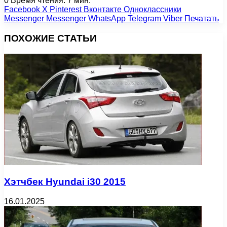
0
Время чтения: 7 мин.
Facebook
X
Pinterest
Вконтакте
Одноклассники
Messenger
Messenger
WhatsApp
Telegram
Viber
Печатать
ПОХОЖИЕ СТАТЬИ
Хэтчбек Hyundai i30 2015
16.01.2025