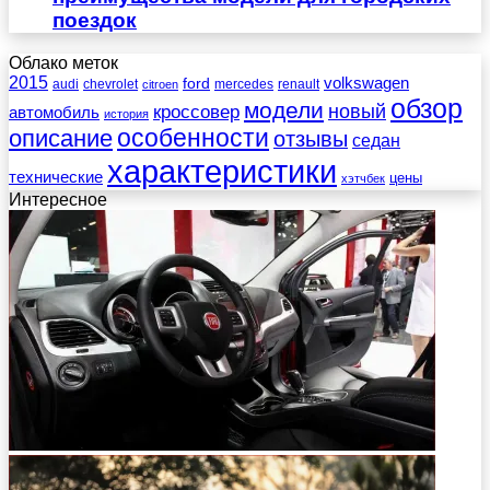
поездок
Облако меток
2015
ford
volkswagen
audi
chevrolet
mercedes
renault
citroen
обзор
модели
новый
кроссовер
автомобиль
история
описание
особенности
отзывы
седан
характеристики
технические
цены
хэтчбек
Интересное