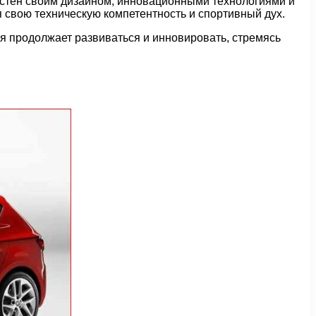
естен своим дизайном, инновационными технологиями и
 свою техническую компетентность и спортивный дух.
 продолжает развиваться и инновировать, стремясь