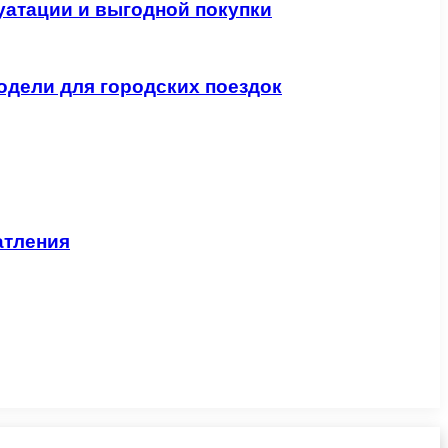
уатации и выгодной покупки
одели для городских поездок
атления