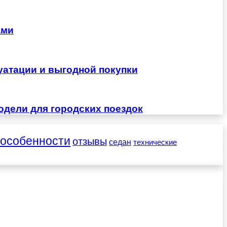
ами
уатации и выгодной покупки
одели для городских поездок
особенности
отзывы
седан
технические