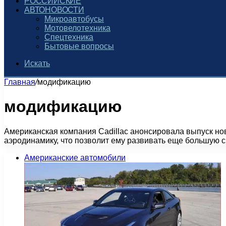
РОССИЙСКИЕ
АВТОНОВОСТИ
Микроавтобусы
Мотовелотехника
Спецтехника
Бытовые вопросы
Искать
Главная
/
модификацию
модификацию
Американская компания Cadillac анонсировала выпуск н
аэродинамику, что позволит ему развивать еще большую 
Американские автомобили