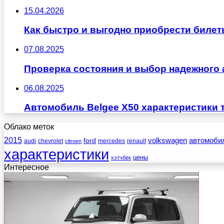
15.04.2026
Как быстро и выгодно приобрести билет
07.08.2025
Проверка состояния и выбор надежного 
06.08.2025
Автомобиль Belgee X50 характеристики 
Облако меток
2015
ford
volkswagen
автомоби
audi
chevrolet
mercedes
renault
citroen
характеристики
цены
хэтчбек
Интересное