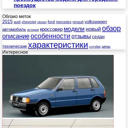
поездок
Облако меток
2015
ford
volkswagen
audi
chevrolet
mercedes
renault
citroen
обзор
модели
новый
кроссовер
автомобиль
история
описание
особенности
отзывы
седан
характеристики
технические
цены
хэтчбек
Интересное