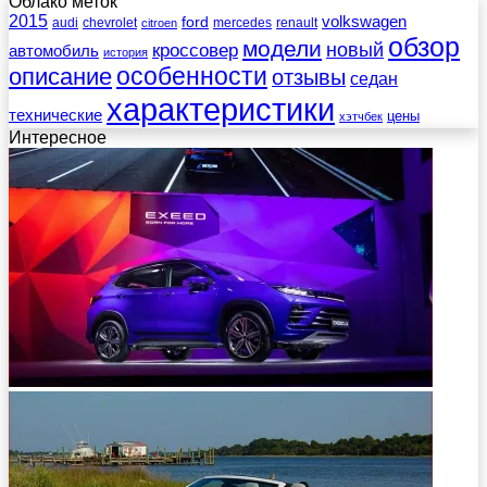
Облако меток
2015
ford
volkswagen
audi
chevrolet
mercedes
renault
citroen
обзор
модели
новый
кроссовер
автомобиль
история
описание
особенности
отзывы
седан
характеристики
технические
цены
хэтчбек
Интересное