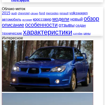
Облако меток
2015
ford
volkswagen
audi
chevrolet
mercedes
renault
citroen
обзор
модели
новый
кроссовер
автомобиль
история
описание
особенности
отзывы
седан
характеристики
технические
цены
хэтчбек
Интересное