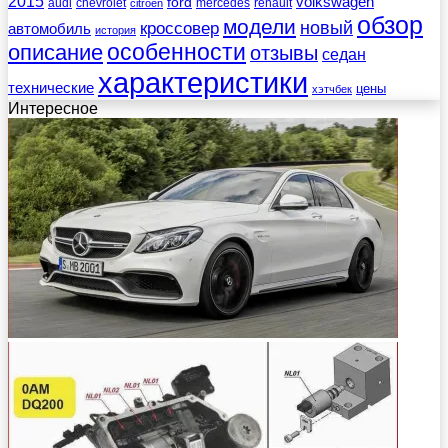
2015
ford
volkswagen
audi
chevrolet
mercedes
renault
citroen
обзор
модели
новый
кроссовер
автомобиль
история
описание
особенности
отзывы
седан
характеристики
технические
цены
хэтчбек
Интересное