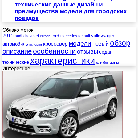
технические данные дизайн и
преимущества модели для городских
поездок
Облако меток
2015
ford
volkswagen
audi
chevrolet
mercedes
renault
citroen
обзор
модели
новый
кроссовер
автомобиль
история
описание
особенности
отзывы
седан
характеристики
технические
цены
хэтчбек
Интересное