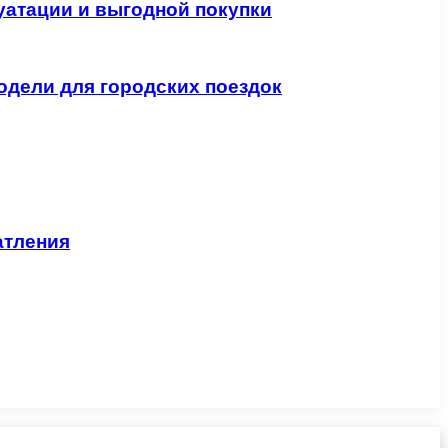
уатации и выгодной покупки
одели для городских поездок
атления