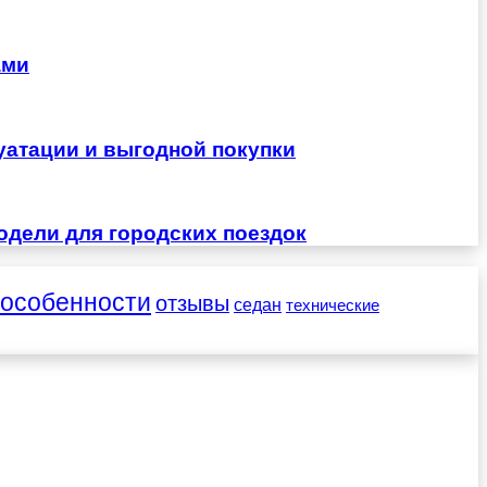
ами
уатации и выгодной покупки
одели для городских поездок
особенности
отзывы
седан
технические