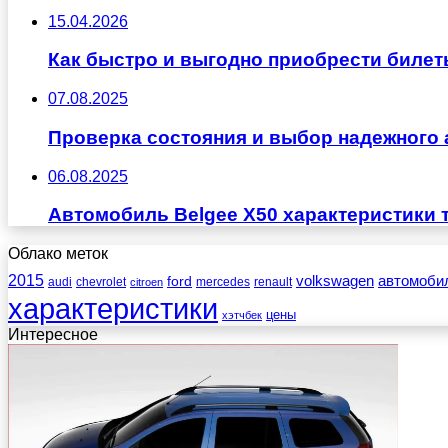
15.04.2026
Как быстро и выгодно приобрести билет
07.08.2025
Проверка состояния и выбор надежного 
06.08.2025
Автомобиль Belgee X50 характеристики 
Облако меток
2015
ford
volkswagen
автомоби
audi
chevrolet
mercedes
renault
citroen
характеристики
цены
хэтчбек
Интересное