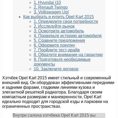
1. Hyundai i10
2. Renault Twingo
3. Volkswagen Up!
Как выбрать и купить Opel Karl 2015
1. Определите свои потребности
2. Исследуйте рынок
3. Осмотрите автомобиль
4. Проверьте историю автомобиля
5. Сравните предложения
6. Оформите покупку
7. Пройдите тест-драйв
8. Обратите внимание на гарантию
9. Подготовьте необходимые
документы
10. Заключите договор
Хэтчбек Opel Karl 2015 имеет стильный и современный
внешний вид. Он оборудован эффективными передними
и задними фарами, гладкими линиями кузова и
элегантной решеткой радиатора. Благодаря своим
компактным размерам и маневренности, Opel Karl
идеально подходит для городской езды и парковки на
ограниченных пространствах.
Внутри салона хэтчбека Opel Karl 2015 вы