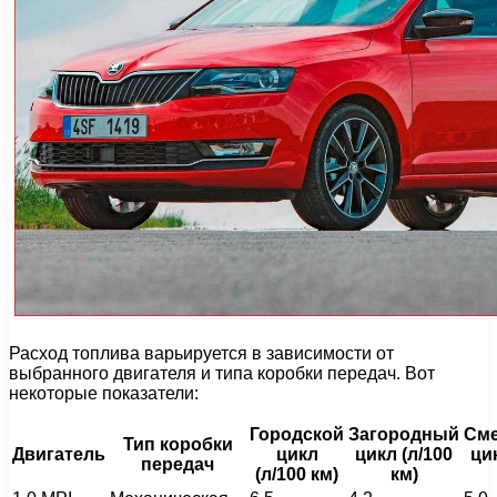
Расход топлива варьируется в зависимости от
выбранного двигателя и типа коробки передач. Вот
некоторые показатели:
Городской
Загородный
См
Тип коробки
Двигатель
цикл
цикл (л/100
цик
передач
(л/100 км)
км)