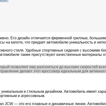
риант
ивно. Его дизайн отличается фирменной гриллью, большим
ы на капоте, что придает автомобилю уникальность и непо
ивного стиля. Удобные спортивные сидения с высокими б
втомобиле также присутствуют качественные материалы от
ый позволяет ему разгоняться до высоких скоростей всего
правление делают этот кроссовер идеальным для активного
уникальным и стильным дизайном. Автомобиль имеет характ
портивным и агрессивным.
an JCW — это его плавные и динамичные линии. Автомобиль