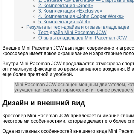
1. Базовая комплектация — стартовый ва
2. Комплектация «Sport»
3. Комплектация «Exclusive»
4. Комплектация «John Cooper Works»
5. Комплектация «All4»
Результаты тест-драйва и отзывы владельцев
Тест-драйв Mini Paceman JCW
Отзывы владельцев Mini Paceman JCW
Внешне Mini Paceman JCW выглядит современно и агресс
кроссовера имеет яркое окрашивание и характерные полос
Внутри Mini Paceman JCW продолжается атмосфера спорт
оптимальную фиксацию во время активного вождения. В а
еще более приятной и удобной.
Mini Paceman JCW оснащен мощным двигателем, котор
улучшенная система торможения и точное рулевое у
Дизайн и внешний вид
Кроссовер Mini Paceman JCW привлекает внимание своим 
некоторыми особенностями, которые делают его более с
Одна из главных особенностей внешнего вида Mini Pacem