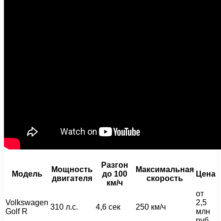
Разгон
Мощность
Максимальная
Модель
до 100
Цена
двигателя
скорость
км/ч
от
Volkswagen
2,5
310 л.с.
4,6 сек
250 км/ч
Golf R
млн
руб