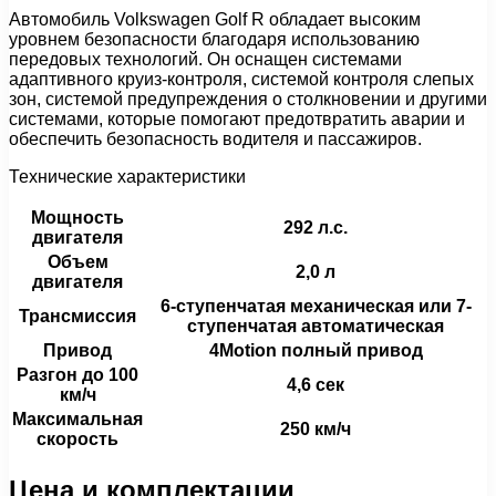
Автомобиль Volkswagen Golf R обладает высоким
уровнем безопасности благодаря использованию
передовых технологий. Он оснащен системами
адаптивного круиз-контроля, системой контроля слепых
зон, системой предупреждения о столкновении и другими
системами, которые помогают предотвратить аварии и
обеспечить безопасность водителя и пассажиров.
Технические характеристики
Мощность
292 л.с.
двигателя
Объем
2,0 л
двигателя
6-ступенчатая механическая или 7-
Трансмиссия
ступенчатая автоматическая
Привод
4Motion полный привод
Разгон до 100
4,6 сек
км/ч
Максимальная
250 км/ч
скорость
Цена и комплектации