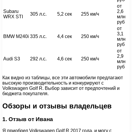
от
Subaru
2,6
305 л.с.
5,2 сек
255 км/ч
WRX STI
млн
руб
от
3,1
BMW M240i
335 л.с.
4,4 сек
250 км/ч
млн
руб
от
2,9
Audi S3
292 л.с.
4,6 сек
250 км/ч
млн
руб
Как видно из таблицы, все эти автомобили предлагают
высокую производительность и конкурируют с
Volkswagen Golf R. Выбор зависит от предпочтений и
бюджета покупателя.
Обзоры и отзывы владельцев
1. Отзыв от Ивана
Я приобрел Volkswagen Golf R 2017 года, и могу с