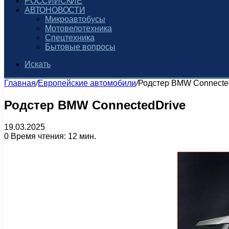
РОССИЙСКИЕ
АВТОНОВОСТИ
Микроавтобусы
Мотовелотехника
Спецтехника
Бытовые вопросы
Искать
Главная
/
Европейские автомобили
/
Родстер BMW Connecte
Родстер BMW ConnectedDrive
19.03.2025
0
Время чтения: 12 мин.