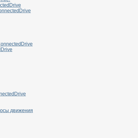
tedDrive
nnectedDrive
onnectedDrive
Drive
nectedDrive
лосы движения