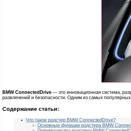
BMW ConnectedDrive
— это инновационная система, раз
развлечений и безопасности. Одним из самых популярных
Содержание статьи:
Что такое родстер BMW ConnectedDrive?
Основные функции родстера BMW Connect
Преимущества родстера BMW ConnectedDr