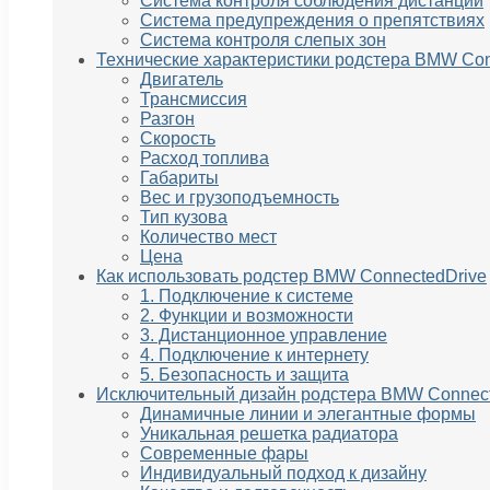
Система контроля соблюдения дистанции
Система предупреждения о препятствиях
Система контроля слепых зон
Технические характеристики родстера BMW Con
Двигатель
Трансмиссия
Разгон
Скорость
Расход топлива
Габариты
Вес и грузоподъемность
Тип кузова
Количество мест
Цена
Как использовать родстер BMW ConnectedDrive
1. Подключение к системе
2. Функции и возможности
3. Дистанционное управление
4. Подключение к интернету
5. Безопасность и защита
Исключительный дизайн родстера BMW Connect
Динамичные линии и элегантные формы
Уникальная решетка радиатора
Современные фары
Индивидуальный подход к дизайну