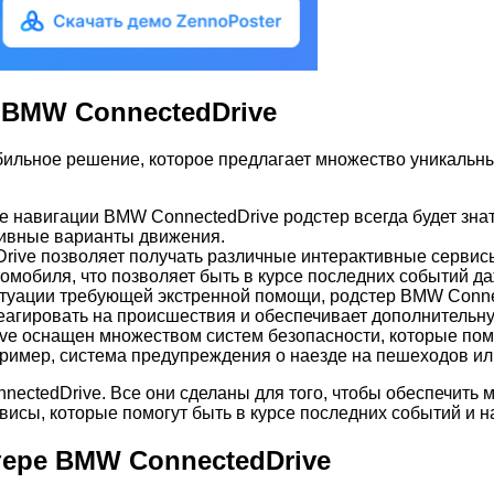
 BMW ConnectedDrive
ильное решение, которое предлагает множество уникальны
ме навигации BMW ConnectedDrive родстер всегда будет зн
тивные варианты движения.
rive позволяет получать различные интерактивные сервисы,
томобиля, что позволяет быть в курсе последних событий д
ситуации требующей экстренной помощи, родстер BMW Conne
еагировать на происшествия и обеспечивает дополнительну
ive оснащен множеством систем безопасности, которые по
ример, система предупреждения о наезде на пешеходов ил
ectedDrive. Все они сделаны для того, чтобы обеспечить 
исы, которые помогут быть в курсе последних событий и н
ере BMW ConnectedDrive