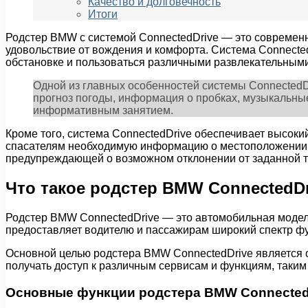
Качество и долговечность
Итоги
Родстер BMW с системой ConnectedDrive — это современн
удовольствие от вождения и комфорта. Система Connecte
обстановке и пользоваться различными развлекательным
Одной из главных особенностей системы ConnectedDr
прогноз погоды, информация о пробках, музыкальные
информативным занятием.
Кроме того, система ConnectedDrive обеспечивает высок
спасателям необходимую информацию о местоположении 
предупреждающей о возможном отклонении от заданной т
Что такое родстер BMW ConnectedDr
Родстер BMW ConnectedDrive — это автомобильная модел
предоставляет водителю и пассажирам широкий спектр фу
Основной целью родстера BMW ConnectedDrive является 
получать доступ к различным сервисам и функциям, таким
Основные функции родстера BMW Connected