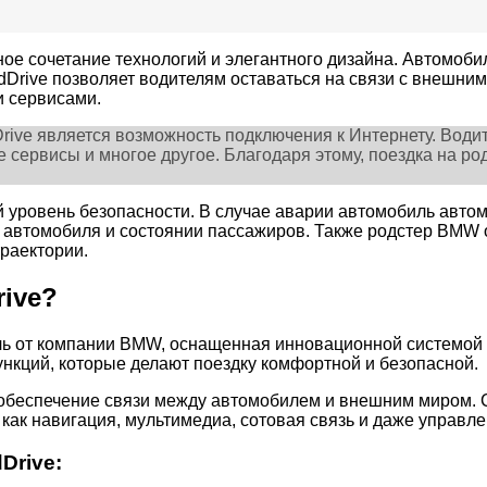
ое сочетание технологий и элегантного дизайна. Автомоб
dDrive позволяет водителям оставаться на связи с внешн
и сервисами.
ive является возможность подключения к Интернету. Водит
 сервисы и многое другое. Благодаря этому, поездка на ро
ий уровень безопасности. В случае аварии автомобиль авт
автомобиля и состоянии пассажиров. Также родстер BMW 
раектории.
ive?
ь от компании BMW, оснащенная инновационной системой с
нкций, которые делают поездку комфортной и безопасной.
обеспечение связи между автомобилем и внешним миром. С
 как навигация, мультимедиа, сотовая связь и даже управ
Drive: