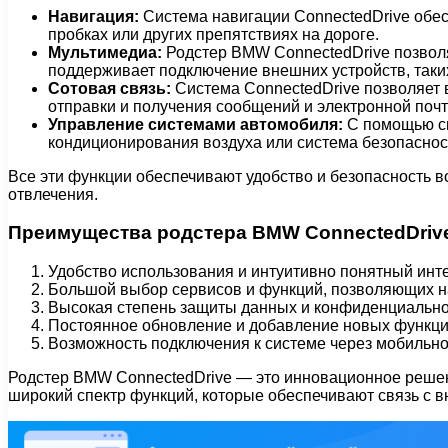
Навигация:
Система навигации ConnectedDrive обе
пробках или других препятствиях на дороге.
Мультимедиа:
Родстер BMW ConnectedDrive позвол
поддерживает подключение внешних устройств, таки
Сотовая связь:
Система ConnectedDrive позволяет в
отправки и получения сообщений и электронной почт
Управление системами автомобиля:
С помощью си
кондиционирования воздуха или система безопаснос
Все эти функции обеспечивают удобство и безопасность 
отвлечения.
Преимущества родстера BMW ConnectedDriv
Удобство использования и интуитивно понятный инт
Большой выбор сервисов и функций, позволяющих на
Высокая степень защиты данных и конфиденциально
Постоянное обновление и добавление новых функций
Возможность подключения к системе через мобильн
Родстер BMW ConnectedDrive — это инновационное решени
широкий спектр функций, которые обеспечивают связь с