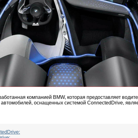
работанная компанией BMW, которая предоставляет водит
 автомобилей, оснащенных системой ConnectedDrive, явля
edDrive:
ive: