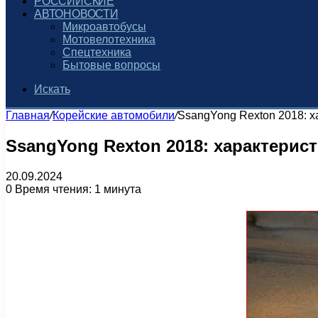
РОССИЙСКИЕ
АВТОНОВОСТИ
Микроавтобусы
Мотовелотехника
Спецтехника
Бытовые вопросы
Искать
Главная
/
Корейские автомобили
/
SsangYong Rexton 2018: х
SsangYong Rexton 2018: характерис
20.09.2024
0
Время чтения: 1 минута