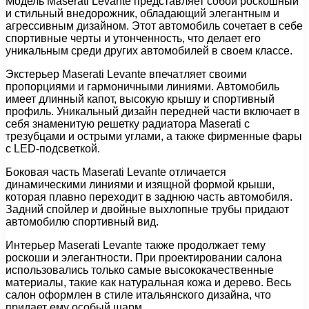
Модель Maserati Levante представляет собой роскошный
и стильный внедорожник, обладающий элегантным и
агрессивным дизайном. Этот автомобиль сочетает в себе
спортивные черты и утонченность, что делает его
уникальным среди других автомобилей в своем классе.
Экстерьер Maserati Levante впечатляет своими
пропорциями и гармоничными линиями. Автомобиль
имеет длинный капот, высокую крышу и спортивный
профиль. Уникальный дизайн передней части включает в
себя знаменитую решетку радиатора Maserati с
трезубцами и острыми углами, а также фирменные фары
с LED-подсветкой.
Боковая часть Maserati Levante отличается
динамическими линиями и изящной формой крыши,
которая плавно переходит в заднюю часть автомобиля.
Задний спойлер и двойные выхлопные трубы придают
автомобилю спортивный вид.
Интерьер Maserati Levante также продолжает тему
роскоши и элегантности. При проектировании салона
использовались только самые высококачественные
материалы, такие как натуральная кожа и дерево. Весь
салон оформлен в стиле итальянского дизайна, что
придает ему особый шарм.