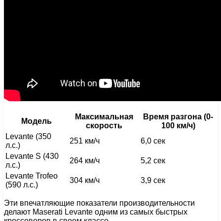
Максимальная
Время разгона (0-
Модель
скорость
100 км/ч)
Levante (350
251 км/ч
6,0 сек
л.с.)
Levante S (430
264 км/ч
5,2 сек
л.с.)
Levante Trofeo
304 км/ч
3,9 сек
(590 л.с.)
Эти впечатляющие показатели производительности
делают Maserati Levante одним из самых быстрых
кроссоверов в своем классе.