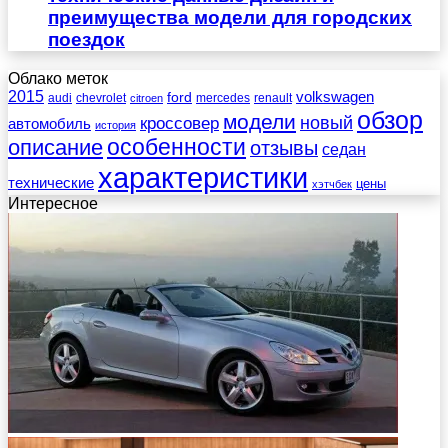
преимущества модели для городских
поездок
Облако меток
2015
ford
volkswagen
audi
chevrolet
mercedes
renault
citroen
обзор
модели
новый
кроссовер
автомобиль
история
описание
особенности
отзывы
седан
характеристики
технические
цены
хэтчбек
Интересное