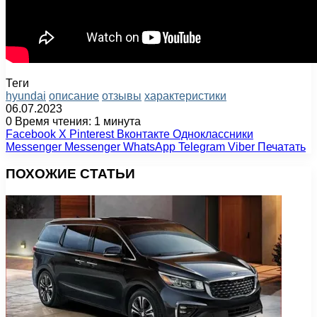
Теги
hyundai
описание
отзывы
характеристики
06.07.2023
0
Время чтения: 1 минута
Facebook
X
Pinterest
Вконтакте
Одноклассники
Messenger
Messenger
WhatsApp
Telegram
Viber
Печатать
ПОХОЖИЕ СТАТЬИ