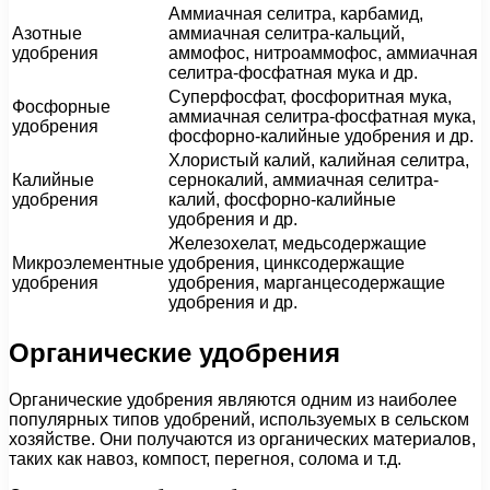
Аммиачная селитра, карбамид,
Азотные
аммиачная селитра-кальций,
удобрения
аммофос, нитроаммофос, аммиачная
селитра-фосфатная мука и др.
Суперфосфат, фосфоритная мука,
Фосфорные
аммиачная селитра-фосфатная мука,
удобрения
фосфорно-калийные удобрения и др.
Хлористый калий, калийная селитра,
Калийные
сернокалий, аммиачная селитра-
удобрения
калий, фосфорно-калийные
удобрения и др.
Железохелат, медьсодержащие
Микроэлементные
удобрения, цинксодержащие
удобрения
удобрения, марганцесодержащие
удобрения и др.
Органические удобрения
Органические удобрения являются одним из наиболее
популярных типов удобрений, используемых в сельском
хозяйстве. Они получаются из органических материалов,
таких как навоз, компост, перегноя, солома и т.д.