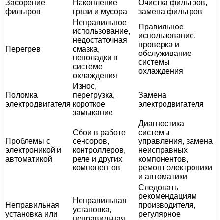
Засорение
Накопление
Очистка фильтров,
фильтров
грязи и мусора
замена фильтров
Неправильное
Правильное
использование,
использование,
недостаточная
проверка и
Перегрев
смазка,
обслуживание
неполадки в
системы
системе
охлаждения
охлаждения
Износ,
Поломка
перегрузка,
Замена
электродвигателя
короткое
электродвигателя
замыкание
Диагностика
Сбои в работе
системы
Проблемы с
сенсоров,
управления, замена
электроникой и
контроллеров,
неисправных
автоматикой
реле и других
компонентов,
компонентов
ремонт электроники
и автоматики
Следовать
рекомендациям
Неправильная
Неправильная
производителя,
установка,
установка или
регулярное
неправильная