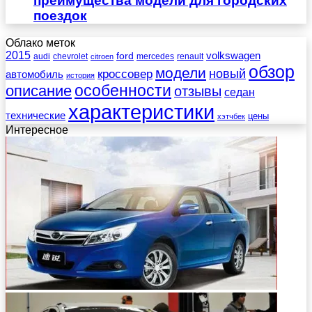
преимущества модели для городских
поездок
Облако меток
2015
ford
volkswagen
audi
chevrolet
mercedes
renault
citroen
обзор
модели
новый
кроссовер
автомобиль
история
описание
особенности
отзывы
седан
характеристики
технические
цены
хэтчбек
Интересное