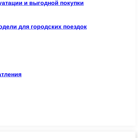
уатации и выгодной покупки
одели для городских поездок
атления