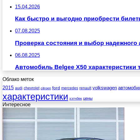
15.04.2026
Как быстро и выгодно приобрести билет
07.08.2025
Проверка состояния и выбор надежного 
06.08.2025
Автомобиль Belgee X50 характеристики 
Облако меток
2015
ford
volkswagen
автомоби
audi
chevrolet
mercedes
renault
citroen
характеристики
цены
хэтчбек
Интересное