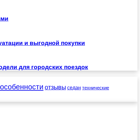
ами
уатации и выгодной покупки
одели для городских поездок
особенности
отзывы
седан
технические