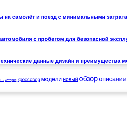
ы на самолёт и поезд с минимальными затрат
автомобиля с пробегом для безопасной экспл
технические данные дизайн и преимущества м
обзор
описание
модели
новый
кроссовер
ль
история