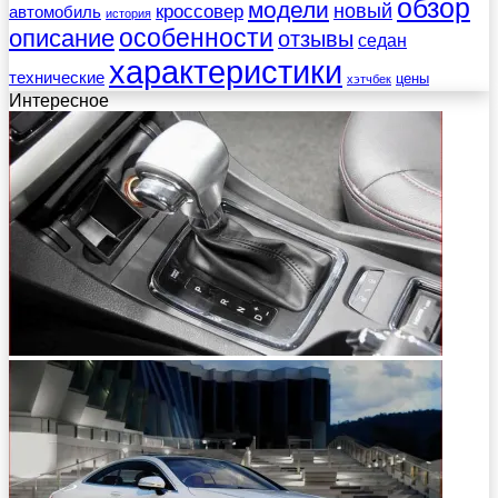
обзор
модели
новый
кроссовер
автомобиль
история
описание
особенности
отзывы
седан
характеристики
технические
цены
хэтчбек
Интересное