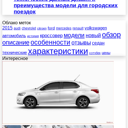
преимущества модели для городских
поездок
Облако меток
2015
ford
volkswagen
audi
chevrolet
mercedes
renault
citroen
обзор
модели
новый
кроссовер
автомобиль
история
описание
особенности
отзывы
седан
характеристики
технические
цены
хэтчбек
Интересное