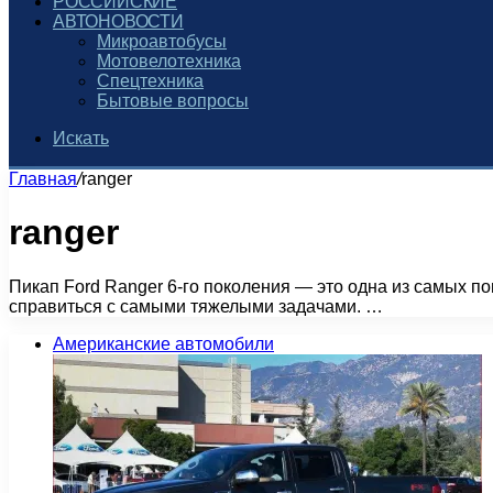
РОССИЙСКИЕ
АВТОНОВОСТИ
Микроавтобусы
Мотовелотехника
Спецтехника
Бытовые вопросы
Искать
Главная
/
ranger
ranger
Пикап Ford Ranger 6-го поколения — это одна из самых п
справиться с самыми тяжелыми задачами. …
Американские автомобили