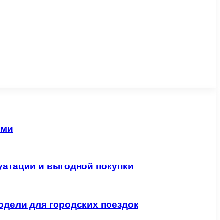
ами
уатации и выгодной покупки
одели для городских поездок