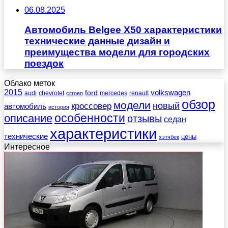
06.08.2025
Автомобиль Belgee X50 характеристики
технические данные дизайн и
преимущества модели для городских
поездок
Облако меток
2015
ford
volkswagen
audi
chevrolet
mercedes
renault
citroen
обзор
модели
новый
кроссовер
автомобиль
история
описание
особенности
отзывы
седан
характеристики
технические
цены
хэтчбек
Интересное