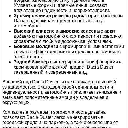
придает автомобилю силу и динамичность.
Угловатые формы и прямые линии создают
впечатление надежности и неприхотливости.
Хромированная решетка радиатора
с логотипом
Dacia подчеркивает престижность и статус
автомобиля.
Высокий клиренс
и
широкие колесные арки
добавляют автомобилю спортивности и позволяют
справиться с любыми дорожными условиями.
Боковые молдинги
с хромированными вставками
создают эффект динамики и придают автомобилю
элегантность.
Задний бампер
с интегрированными фонарями и
хромированной отделкой придает Dacia Duster
завершенный и современный вид.
Внешний вид Dacia Duster также отличается высокой
узнаваемостью. Благодаря своей оригинальности и
индивидуальности, автомобиль привлекает внимание и
вызывает положительные эмоции у владельцев и
окружающих.
Компактные размеры и эргономичность дизайна
позволяют Dacia Duster легко маневрировать в
городской среде и на парковке, а также обеспечивают
комфортное перемещение по шоссе и бездорожью.